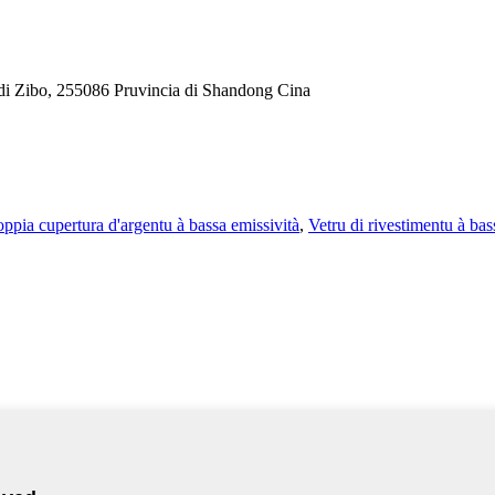
 di Zibo, 255086 Pruvincia di Shandong Cina
oppia cupertura d'argentu à bassa emissività
,
Vetru di rivestimentu à bas