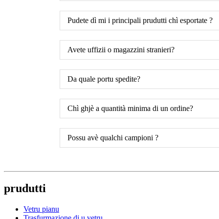
Pudete dì mi i principali prudutti chì esportate ?
Avete uffizii o magazzini stranieri?
Da quale portu spedite?
Chì ghjè a quantità minima di un ordine?
Possu avè qualchi campioni ?
prudutti
Vetru pianu
Trasfurmazione di u vetru