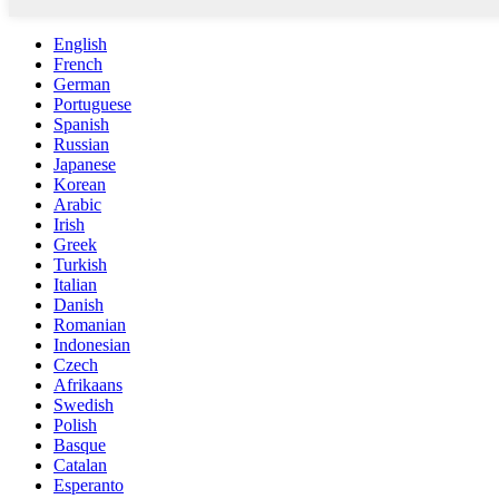
English
French
German
Portuguese
Spanish
Russian
Japanese
Korean
Arabic
Irish
Greek
Turkish
Italian
Danish
Romanian
Indonesian
Czech
Afrikaans
Swedish
Polish
Basque
Catalan
Esperanto