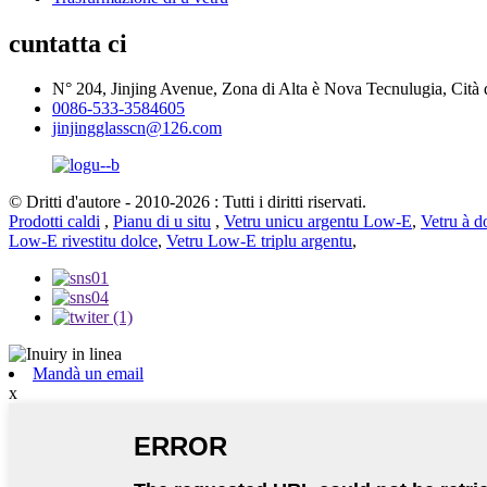
cuntatta ci
N° 204, Jinjing Avenue, Zona di Alta è Nova Tecnulugia, Cità
0086-533-3584605
jinjingglasscn@126.com
© Dritti d'autore - 2010-2026 : Tutti i diritti riservati.
Prodotti caldi
,
Pianu di u situ
,
Vetru unicu argentu Low-E
,
Vetru à d
Low-E rivestitu dolce
,
Vetru Low-E triplu argentu
,
Mandà un email
x