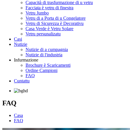
Capacità di trasfurmazione di u vetru
Facciata è vetru di finestra
Vetru Jumbo
Vetru di a Porta di u Congelatore
Vetru di Sicurezza è Decorativu
Casa Verde è Vetru Solare
Vetru persunalizatu
Casi
Nutizie
Nutizie di a cumpagnia
Nutizie di l'industria
Infurmazione
Brochure è Scaricamenti
Ordine Campioni
FAQ
Cuntattu
FAQ
Casa
FAQ