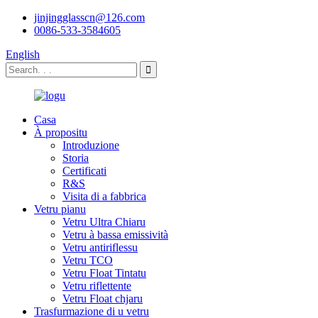
jinjingglasscn@126.com
0086-533-3584605
English
Casa
À propositu
Introduzione
Storia
Certificati
R&S
Visita di a fabbrica
Vetru pianu
Vetru Ultra Chiaru
Vetru à bassa emissività
Vetru antiriflessu
Vetru TCO
Vetru Float Tintatu
Vetru riflettente
Vetru Float chjaru
Trasfurmazione di u vetru