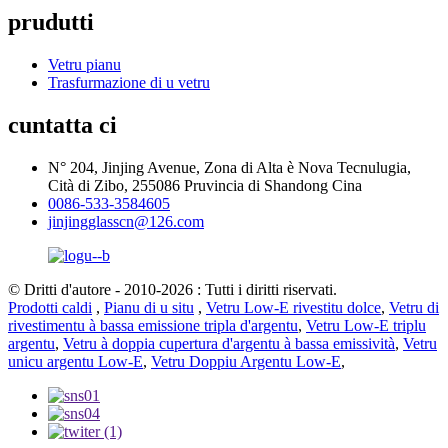
prudutti
Vetru pianu
Trasfurmazione di u vetru
cuntatta ci
N° 204, Jinjing Avenue, Zona di Alta è Nova Tecnulugia,
Cità di Zibo, 255086 Pruvincia di Shandong Cina
0086-533-3584605
jinjingglasscn@126.com
© Dritti d'autore - 2010-2026 : Tutti i diritti riservati.
Prodotti caldi
,
Pianu di u situ
,
Vetru Low-E rivestitu dolce
,
Vetru di
rivestimentu à bassa emissione tripla d'argentu
,
Vetru Low-E triplu
argentu
,
Vetru à doppia cupertura d'argentu à bassa emissività
,
Vetru
unicu argentu Low-E
,
Vetru Doppiu Argentu Low-E
,