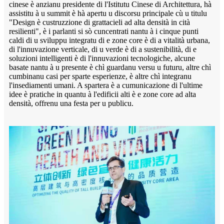
cinese è anzianu presidente di l'Istitutu Cinese di Architettura, hà
assistitu à u summit è hà apertu u discorsu principale cù u titulu
"Design è custruzzione di grattacieli ad alta densità in cità
resilienti", è i parlanti si sò cuncentrati nantu à i cinque punti
caldi di u sviluppu integratu di e zone core è di a vitalità urbana,
di l'innuvazione verticale, di u verde è di a sustenibilità, di e
soluzioni intelligenti è di l'innuvazioni tecnologiche, alcune
basate nantu à u presente è chì guardanu versu u futuru, altre chì
cumbinanu casi per sparte esperienze, è altre chì integranu
l'insediamenti umani. A spartera è a cumunicazione di l'ultime
idee è pratiche in quantu à l'edificii alti è e zone core ad alta
densità, offrenu una festa per u publicu.