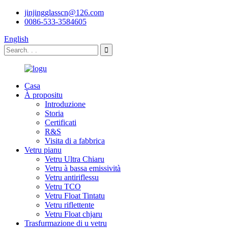
jinjingglasscn@126.com
0086-533-3584605
English
Casa
À propositu
Introduzione
Storia
Certificati
R&S
Visita di a fabbrica
Vetru pianu
Vetru Ultra Chiaru
Vetru à bassa emissività
Vetru antiriflessu
Vetru TCO
Vetru Float Tintatu
Vetru riflettente
Vetru Float chjaru
Trasfurmazione di u vetru