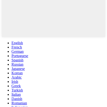
English
French
German
Portuguese
Spanish
Russian
Japanese
Korean
Arabic
Irish
Greek
Turkish
Italian
Danish
Romanian