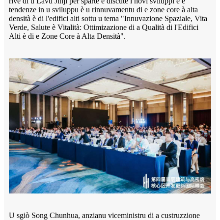
rive di u Lavu Jinji per sparte è discute i novi sviluppi è e
tendenze in u sviluppu è u rinnuvamentu di e zone core à alta
densità è di l'edifici alti sottu u tema "Innuvazione Spaziale, Vita
Verde, Salute è Vitalità: Ottimizazione di a Qualità di l'Edifici
Alti è di e Zone Core à Alta Densità".
U sgiò Song Chunhua, anzianu viceministru di a custruzzione