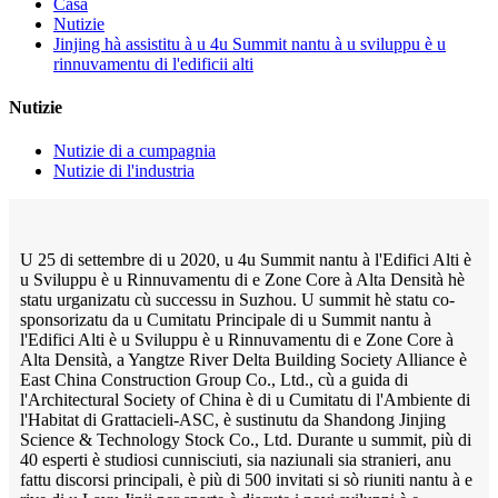
Casa
Nutizie
Jinjing hà assistitu à u 4u Summit nantu à u sviluppu è u
rinnuvamentu di l'edificii alti
Nutizie
Nutizie di a cumpagnia
Nutizie di l'industria
U 25 di settembre di u 2020, u 4u Summit nantu à l'Edifici Alti è
u Sviluppu è u Rinnuvamentu di e Zone Core à Alta Densità hè
statu urganizatu cù successu in Suzhou. U summit hè statu co-
sponsorizatu da u Cumitatu Principale di u Summit nantu à
l'Edifici Alti è u Sviluppu è u Rinnuvamentu di e Zone Core à
Alta Densità, a Yangtze River Delta Building Society Alliance è
East China Construction Group Co., Ltd., cù a guida di
l'Architectural Society of China è di u Cumitatu di l'Ambiente di
l'Habitat di Grattacieli-ASC, è sustinutu da Shandong Jinjing
Science & Technology Stock Co., Ltd. Durante u summit, più di
40 esperti è studiosi cunnisciuti, sia naziunali sia stranieri, anu
fattu discorsi principali, è più di 500 invitati si sò riuniti nantu à e