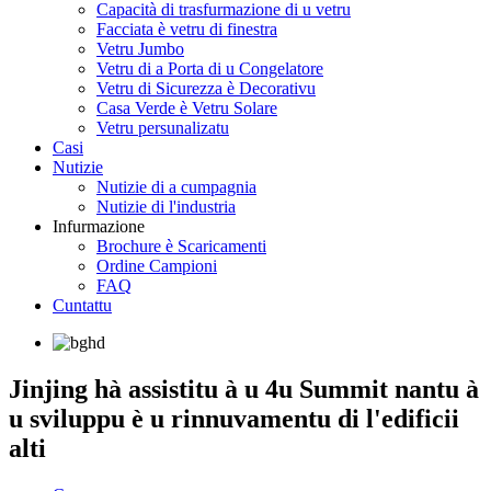
Capacità di trasfurmazione di u vetru
Facciata è vetru di finestra
Vetru Jumbo
Vetru di a Porta di u Congelatore
Vetru di Sicurezza è Decorativu
Casa Verde è Vetru Solare
Vetru persunalizatu
Casi
Nutizie
Nutizie di a cumpagnia
Nutizie di l'industria
Infurmazione
Brochure è Scaricamenti
Ordine Campioni
FAQ
Cuntattu
Jinjing hà assistitu à u 4u Summit nantu à
u sviluppu è u rinnuvamentu di l'edificii
alti