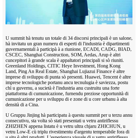
U summit hà tenutu un totale di 34 discorsi principali è un salone,
hà invitatu un gran numeru di esperti di l'industria è dipartimenti
guvernamentali à participà à a riunione, ECADI, CADG, BIAD,
CSCEC, Shanghai Construction, SOM, Aedas, Arup è altri
cuncepitori à grande scala è appaltatori principali si sò riuniti.
Greenland Holdings, CITIC Heye Investment, Hong Kong
Land, Ping An Real Estate, Shanghai Lujiazui Finance è altre
imprese di sviluppu di punta sò presenti. Huawei, Tencent è altre
imprese tecnologiche portanu ancu tecnulugia è saviezza, postu
chì u guvernu, a sucietà è l'industria anu custruitu una forte
piattaforma di cumunicazione, furnendu preziose opportunità di
cumunicazione per u sviluppu di e zone di u core urbanu à alta
densità di a Cina.
U Gruppu Jinjing hà participatu à questu summit per u terzu annu
consecutivu, sta volta sò stati presentati u vetru antiriflessu
ZHIZHEN appena listatu è u vetru ultra chjaru ZHICHUN, u
vetru Low-E cù triplu rivestimentu d'argentu temperabile fora di
u situ è ​​altri prudutti. L'esperienza visuale di u vetru antiriflessu