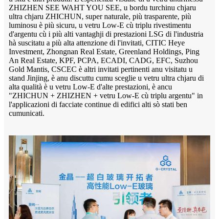
ZHIZHEN SEE WAHT YOU SEE, u bordu turchinu chjaru
ultra chjaru ZHICHUN, super naturale, più trasparente, più
luminosu è più sicuru, u vetru Low-E cù triplu rivestimentu
d'argentu cù i più alti vantaghji di prestazioni LSG di l'industria
hà suscitatu a più alta attenzione di l'invitati, CITIC Heye
Investment, Zhongnan Real Estate, Greenland Holdings, Ping
An Real Estate, KPF, PCPA, ECADI, CADG, EFC, Suzhou
Gold Mantis, CSCEC è altri invitati pertinenti anu visitatu u
stand Jinjing, è anu discuttu cumu sceglie u vetru ultra chjaru di
alta qualità è u vetru Low-E d'alte prestazioni, è ancu
"ZHICHUN + ZHIZHEN + vetru Low-E cù triplu argentu" in
l'applicazioni di facciate continue di edifici alti sò stati ben
cumunicati.