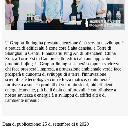
U Gruppu Jinjing hà prestatu attenzione è hà servitu u sviluppu è
a pratica di edifici alti è zone core à alta densità, a Torre di
Shanghai, u Centru Finanziariu Ping An di Shenzhen, China
Zun, a Torre Est di Canton è altri edifici alti anu applicatu i
prudutti Jinjing. U Gruppu Jinjing sustenerà sempre a saviezza
chì face prosperà l'impresa, a prutezzione ambientale verde face
prosperà u cuncettu di sviluppu di a terra, l'innuvazione
scientifica è tecnologica cum'è forza motrice, cuntinuerà à
furnisce à a sucietà prudutti di vetru più sicuri, più efficienti
energeticamente, più belli è più cunfurtevuli, è cuntribuisce a
nostra saviezza è energia à u sviluppu di edifici alti è di
l'ambiente umanu!
Data di publicazione: 25 di settembre di u 2020