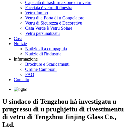
Capacità di trasfurmazione di u vetru
Facciata è vetru di finestra
Vetru Jumbo
Vetru di a Porta di u Congelatore
Vetru di Sicurezza è Decorativu
Casa Verde è Vetru Solare
Vetru persunalizatu
Casi
Nutizie
Nutizie di a cumpagnia
Nutizie di l'industria
Infurmazione
Brochure è Scaricamenti
Ordine Campioni
FAQ
Cuntattu
U sindaco di Tengzhou hà investigatu u
prugressu di u prughjettu di rivestimentu
di vetru di Tengzhou Jinjing Glass Co.,
Ltd.