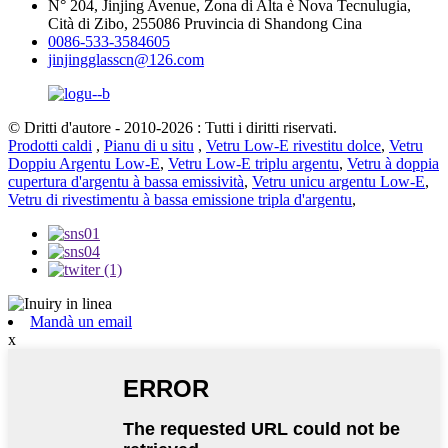
N° 204, Jinjing Avenue, Zona di Alta è Nova Tecnulugia,
Cità di Zibo, 255086 Pruvincia di Shandong Cina
0086-533-3584605
jinjingglasscn@126.com
© Dritti d'autore - 2010-2026 : Tutti i diritti riservati.
Prodotti caldi
,
Pianu di u situ
,
Vetru Low-E rivestitu dolce
,
Vetru
Doppiu Argentu Low-E
,
Vetru Low-E triplu argentu
,
Vetru à doppia
cupertura d'argentu à bassa emissività
,
Vetru unicu argentu Low-E
,
Vetru di rivestimentu à bassa emissione tripla d'argentu
,
Mandà un email
x