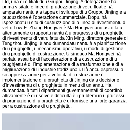
Ltd, una di e filiali di u Gruppu Jinjing. A delegazione hà
prima visitatu e linee di pruduzzione di vetru float è hà
amparatu nantu à a tappa di sviluppu di u Gruppu Jinjing è a
pruduzzione è l'operazione cummerciale. Dopu, hà
ispezionatu u situ di custruzzione di a linea di rivestimentu di
vetru Low-E. Zhang Hongwei è Ma Hongwei anu ascoltatu
attentamente u rapportu nantu à u prugressu di u prughjettu
di rivestimentu di vetru fattu da Xin Ming, direttore generale di
Tengzhou Jinjing, è anu dumandatu nantu à a pianificazione
di u prughjettu, u mecanismu operativu, u modu di gestione
di u prughjettu di custruzzione. U sindaco Ma Hongwei hà
parlatu assai bè di l'accelerazione di a custruzzione di u
prughjettu è di l'implementazione di a trasfurmazione è di a
migliurazione di l'industrie tradiziunali. Hà ancu espressu a
so apprezzazione per a velocità di custruzzione è
implementazione di u prughjettu di Jinjing da a decisione
d'investimentu di u prughjettu in menu di un annu. Hà
dumandatu à tutti i dipartimenti guvernamentali di coordinà
attivamente è di risolve e difficultà è i prublemi in u prucessu
di prumuzione di u prughjettu è di furnisce una forte garanzia
per a custruzzione di u prughjettu.