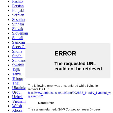
Pashto
Persian
Punjabi
Serbian
Sesotho
Sinhala
Slovak
Slovenian
Somali
Samoan
Scots Gaelic
Shona
Sindhi
Sundanese
Swahili
Tajik
Tamil
Telugu
Thai
Ukrainian
Urdu
Uzbek
Vietnamese
Welsh
Xhosa