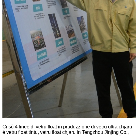
Ci sò 4 linee di vetru float in pruduzzione di vetru ultra chjaru
è vetru float tintu, vetru float chjaru in Tengzhou Jinjing Co.,