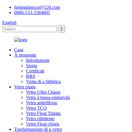
jinjingglasscn@126.com
0086-533-3584605
English
Casa
À propositu
Introduzione
Storia
Certificati
R&S
Visita di a fabbrica
Vetru pianu
Vetru Ultra Chiaru
Vetru à bassa emissività
Vetru antiriflessu
Vetru TCO
Vetru Float Tintatu
Vetru riflettente
Vetru Float chjaru
Trasfurmazione di u vetru